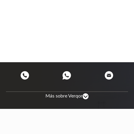
Más sobre Verqor
Site map
About us