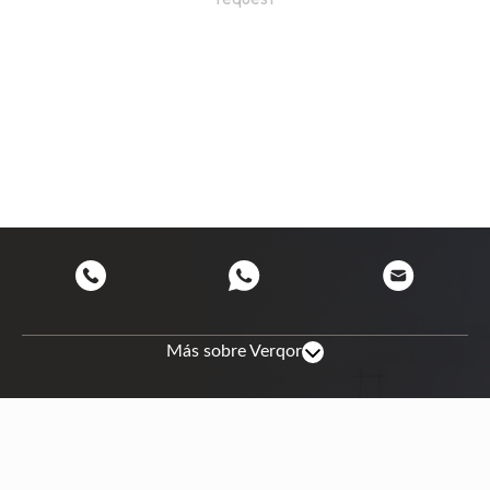
Más sobre Verqor
Site map
About us