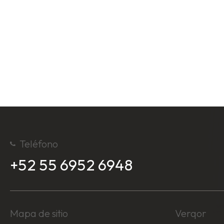
Teléfono
+52 55 6952 6948
Mapa de sitio
Verqor