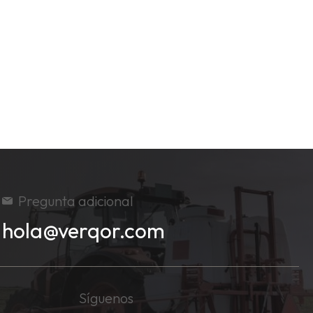
Pregunta adicional
hola@verqor.com
Síguenos