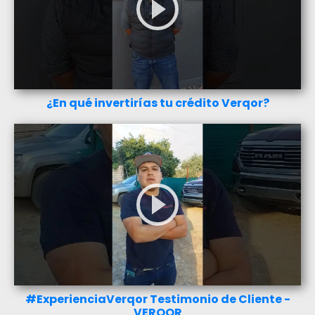
¿En qué invertirías tu crédito Verqor?
#ExperienciaVerqor Testimonio de Cliente -
VERQOR