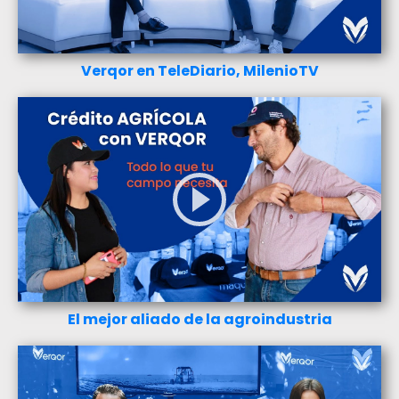
Verqor en TeleDiario, MilenioTV
El mejor aliado de la agroindustria