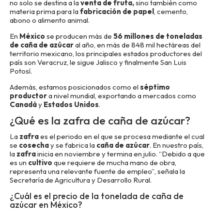
no solo se destina a la
venta de fruta,
sino también como
materia prima para la
fabricación de papel
, cemento,
abono o alimento animal.
En
México
se producen más de
56 millones de toneladas
de caña de azúcar
al año, en más de 848 mil hectáreas del
territorio mexicano, los principales estados productores del
país son Veracruz, le sigue Jalisco y finalmente San Luis
Potosí.
Además, estamos posicionados como el
séptimo
productor
a nivel mundial, exportando a mercados como
Canadá
y
Estados Unidos
.
¿Qué es la zafra de caña de azúcar?
La
zafra
es el periodo en el que se procesa mediante el cual
se
cosecha
y se fabrica la
caña de azúcar
. En nuestro país,
la
zafra
inicia en noviembre y termina en julio. “Debido a que
es un
cultivo
que requiere de mucha mano de obra,
representa una relevante fuente de empleo”, señala la
Secretaría de Agricultura y Desarrollo Rural.
¿Cuál es el precio de la tonelada de caña de
azúcar en México?