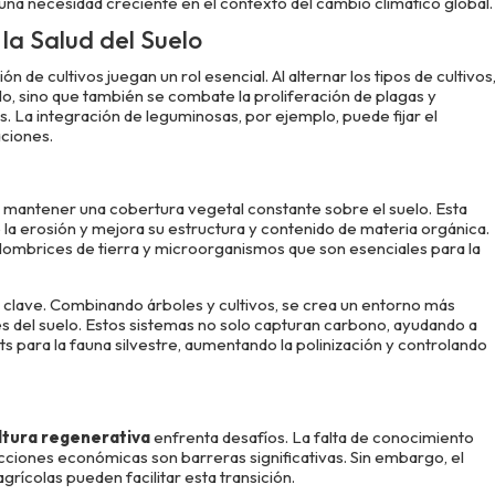
 una necesidad creciente en el contexto del cambio climático global.
la Salud del Suelo
ción de cultivos juegan un rol esencial. Al alternar los tipos de cultivos
lo, sino que también se combate la proliferación de plagas y
. La integración de leguminosas, por ejemplo, puede fijar el
aciones.
 mantener una cobertura vegetal constante sobre el suelo. Esta
 la erosión y mejora su estructura y contenido de materia orgánica.
ombrices de tierra y microorganismos que son esenciales para la
 clave. Combinando árboles y cultivos, se crea un entorno más
es del suelo. Estos sistemas no solo capturan carbono, ayudando a
s para la fauna silvestre, aumentando la polinización y controlando
ltura regenerativa
enfrenta desafíos. La falta de conocimiento
ricciones económicas son barreras significativas. Sin embargo, el
grícolas pueden facilitar esta transición.