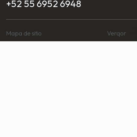
+52 55 6952 6948
Mapa de sitio
Verqor
Nosotros
Iniciar sesión
Catálogo
Regístrate
Sustentabilidad
Inicio
Noticias
Soporte
Contáctanos