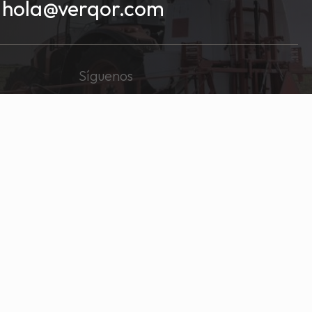
hola@verqor.com
Síguenos
® Copyright 2026
Todos los Derechos Reservados, VERQOR