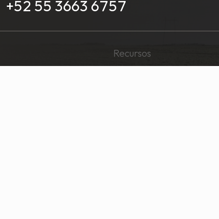
+52 55 3663 6757
Recursos
Media
Carreras
Preguntas frecuentes
Aviso de Privacidad
Programas de afiliados