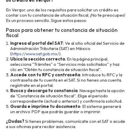
un crédito en Verqor?
En Verqor, uno de los requisitos para solicitar un crédito es
contar con tu constancia de situación fiscal. ¡No te preocupes!
Es un proceso sencillo. Sigue estos pasos:
Pasos para obtener tu constancia de situación
fiscal
Ingresa al portal del SAT
: Ve al sitio oficial del Servicio de
Administración Tributaria (SAT) en México
(
https://www.sat.gob.mx/
).
Ubica la sección correcta
: En la página principal,
selecciona "Trámites" o "Servicios más solicitados" y haz
clic en "Obtén tu constancia de situación fiscal".
Accede con tu RFC y contraseña
: Introduce tu RFC y la
contraseña de tu cuenta en el SAT. Si no tienes una cuenta,
regístrate en el portal.
Busca y descarga tu constancia
: Navega hasta la opción
de "Constancia de situación fiscal". Elige el periodo
correspondiente (actual o anterior) y confirma la solicitud.
Guarda e imprime tu documento
: El sistema generará
un archivo PDF que podrás guardar o imprimir.
¿Dudas?
Si tienes problemas, comunícate con el SAT o acude
a sus oficinas para recibir asistencia.