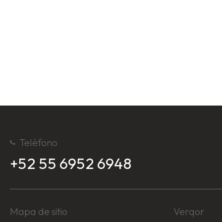
Teléfono
+52 55 6952 6948
Mapa de sitio
Verqor