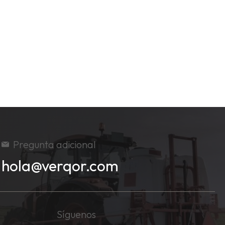
Pregunta adicional
hola@verqor.com
Síguenos