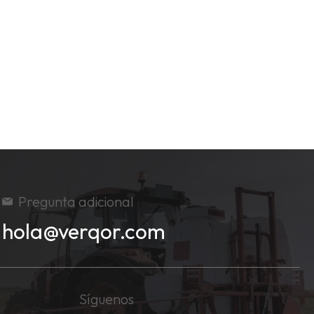
Pregunta adicional
hola@verqor.com
Síguenos