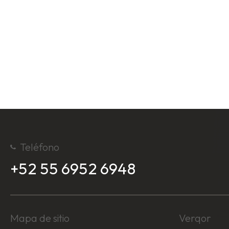
Teléfono
+52 55 6952 6948
Mapa de sitio
Verqor