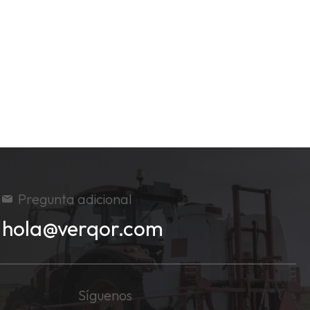
Pregunta adicional
hola@verqor.com
Síguenos