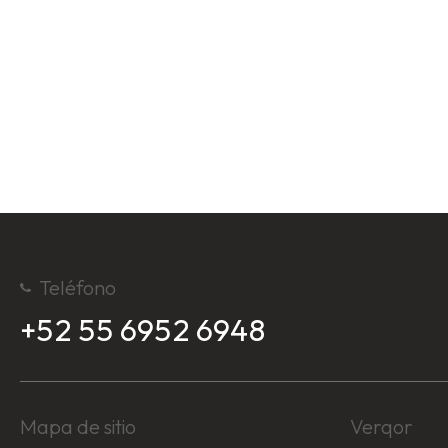
Teléfono
+52 55 6952 6948
Mapa de sitio
Verqor